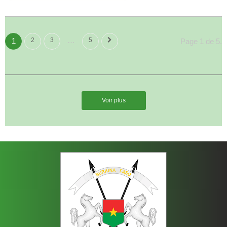
…
1
2
3
5
Page 1 de 5.
Voir plus