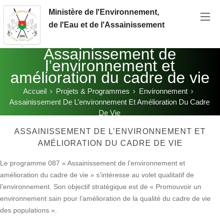
Aller au contenu principal
Ministère de l'Environnement,
de l'Eau et de l'Assainissement
Assainissement de
l’environnement et
amélioration du cadre de vie
Accueil
Projets & Programmes
Environnement
Vous êtes ici:
Assainissement De L’environnement Et Amélioration Du Cadre
De Vie
ASSAINISSEMENT DE L’ENVIRONNEMENT ET
AMÉLIORATION DU CADRE DE VIE
Le programme 087 « Assainissement de l’environnement et
amélioration du cadre de vie » s’intéresse au volet qualitatif de
l’environnement. Son objectif stratégique est de « Promouvoir un
environnement sain pour l’amélioration de la qualité du cadre de vie
des populations ».