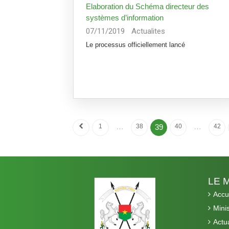
Elaboration du Schéma directeur des
systèmes d’information
07/11/2019
Actualites
Le processus officiellement lancé
…
…
1
38
39
40
42
LE 
Accu
Mini
Actua